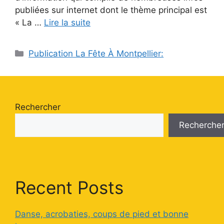
publiées sur internet dont le thème principal est
« La …
Lire la suite
Catégories
Publication La Fête À Montpellier:
Rechercher
Recherche
Recent Posts
Danse, acrobaties, coups de pied et bonne