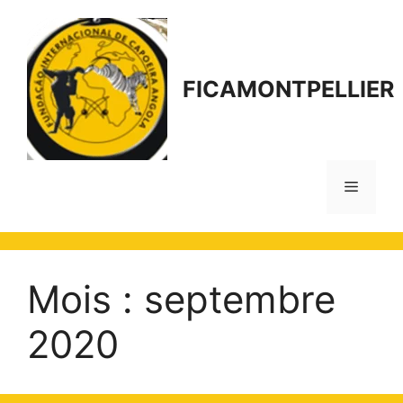
Aller
au
contenu
FICAMONTPELLIER
Menu
Mois :
septembre
2020