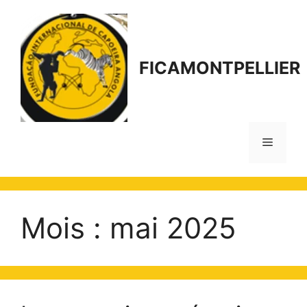
Aller
au
contenu
FICAMONTPELLIER
Menu
Mois :
mai 2025