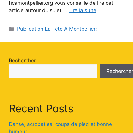
ficamontpellier.org vous conseille de lire cet
article autour du sujet …
Lire la suite
Catégories
Publication La Fête À Montpellier:
Rechercher
Recherche
Recent Posts
Danse, acrobaties, coups de pied et bonne
humeur