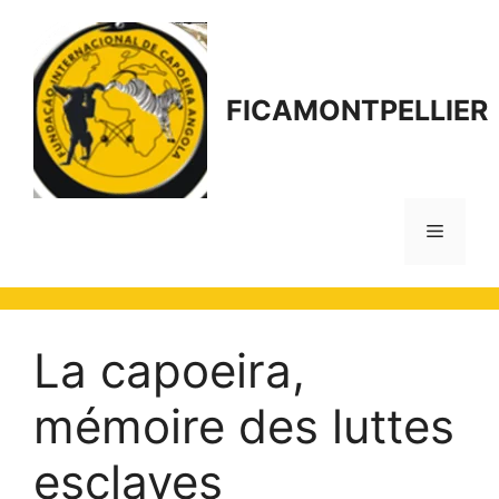
Aller
au
contenu
FICAMONTPELLIER
Menu
La capoeira,
mémoire des luttes
esclaves