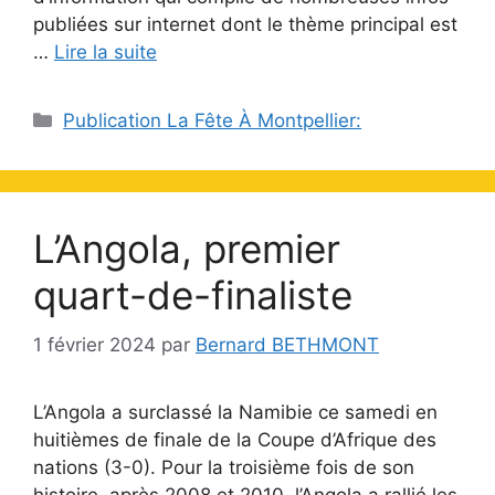
publiées sur internet dont le thème principal est
…
Lire la suite
Catégories
Publication La Fête À Montpellier:
L’Angola, premier
quart-de-finaliste
1 février 2024
par
Bernard BETHMONT
L’Angola a surclassé la Namibie ce samedi en
huitièmes de finale de la Coupe d’Afrique des
nations (3-0). Pour la troisième fois de son
histoire, après 2008 et 2010, l’Angola a rallié les