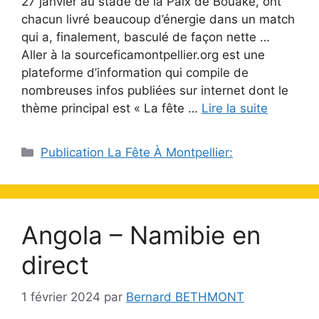
27 janvier au stade de la Paix de Bouaké, ont
chacun livré beaucoup d’énergie dans un match
qui a, finalement, basculé de façon nette …
Aller à la sourceficamontpellier.org est une
plateforme d’information qui compile de
nombreuses infos publiées sur internet dont le
thème principal est « La fête …
Lire la suite
Catégories
Publication La Fête À Montpellier:
Angola – Namibie en
direct
1 février 2024
par
Bernard BETHMONT