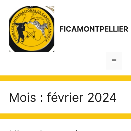
Aller
au
contenu
FICAMONTPELLIER
Menu
Mois :
février 2024