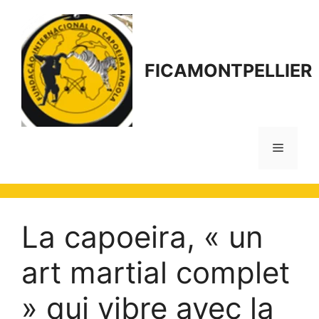
Aller
au
contenu
FICAMONTPELLIER
Menu
La capoeira, « un
art martial complet
» qui vibre avec la